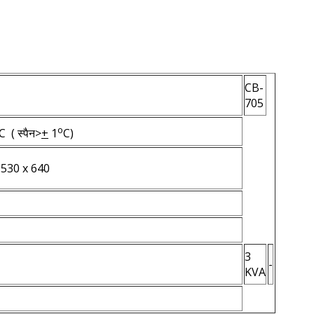
CB-
705
o
C ( स्पैन>
+
1
C)
 530 x 640
3
-
KVA