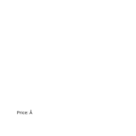
Price:
Â